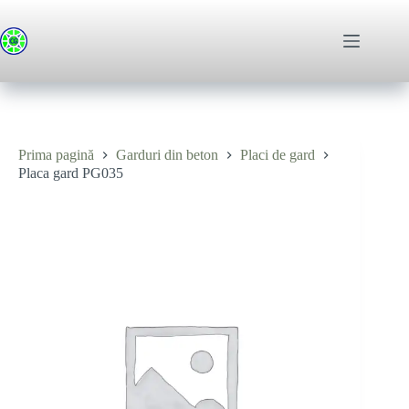
Sari
la
conținut
Prima pagină
Garduri din beton
Placi de gard
Placa gard PG035