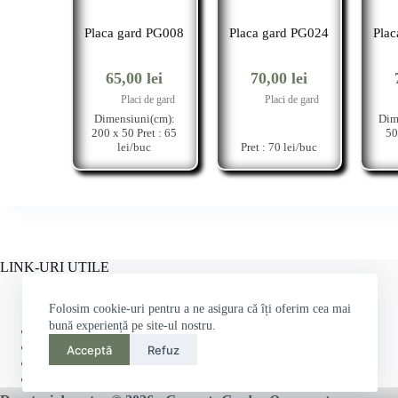
Placa gard PG008
Placa gard PG024
Pla
65,00
lei
70,00
lei
Placi de gard
Placi de gard
Dimensiuni(cm):
Dim
200 x 50 Pret : 65
50
lei/buc
Pret : 70 lei/buc
LINK-URI UTILE
Folosim cookie-uri pentru a ne asigura că îți oferim cea mai
bună experiență pe site-ul nostru.
Politică de confidențialitate
Termeni & Condiții
Acceptă
Refuz
Politica-Retur
Politica-Cookies