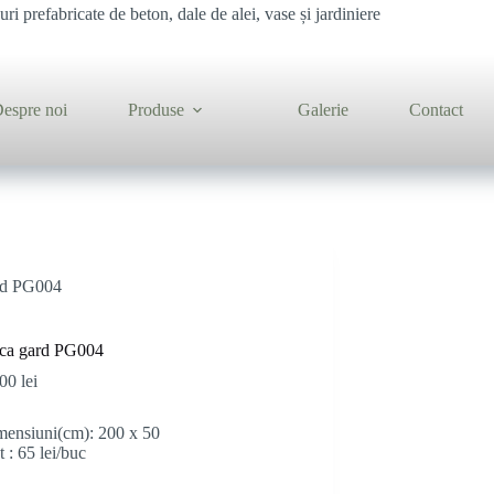
ri prefabricate de beton, dale de alei, vase și jardiniere
espre noi
Produse
Galerie
Contact
rd PG004
aca gard PG004
,00
lei
ensiuni(cm): 200 x 50
t : 65 lei/buc