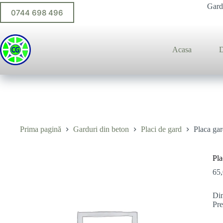
Sari
Gardu
0744 698 496
la
conținut
Acasa
D
Prima pagină
Garduri din beton
Placi de gard
Placa ga
Pl
65
Dim
Pre