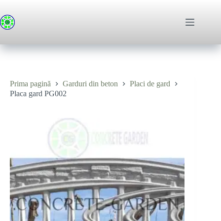
Sari
la
conținut
Prima pagină
Garduri din beton
Placi de gard
Placa gard PG002