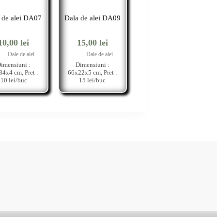
 de alei DA07
Dala de alei DA09
10,00
lei
15,00
lei
Dale de alei
Dale de alei
imensiuni :
Dimensiuni :
4x4 cm, Pret :
66x22x5 cm, Pret :
10 lei/buc
15 lei/buc