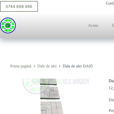
Sari
Gardu
0744 698 496
la
conținut
Acasa
D
Prima pagină
Dale de alei
Dala de alei DA05
Dal
12
Dim
Pre