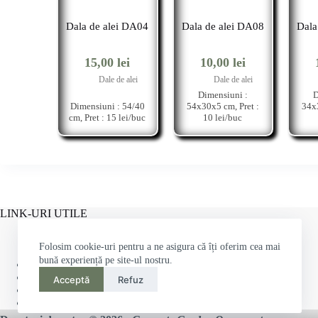
Dala de alei DA04
Dala de alei DA08
Dala
15,00
lei
10,00
lei
Dale de alei
Dale de alei
Dimensiuni :
D
Dimensiuni : 54/40
54x30x5 cm, Pret :
34x3
cm, Pret : 15 lei/buc
10 lei/buc
LINK-URI UTILE
Folosim cookie-uri pentru a ne asigura că îți oferim cea mai
bună experiență pe site-ul nostru.
Politică de confidențialitate
Termeni & Condiții
Acceptă
Refuz
Politica-Retur
Politica-Cookies