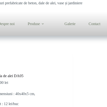
ri prefabricate de beton, dale de alei, vase și jardiniere
espre noi
Produse
Galerie
Contact
a de alei DA05
,00
lei
ensiuni : 40x40x5 cm,
t : 12 lei/buc